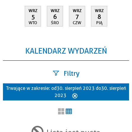
WRZ
WRZ
WRZ
WRZ
5
6
7
8
WTO
ŚRO
CZW
PIĄ
KALENDARZ WYDARZEŃ
Filtry
Trwające w zakresie:
od 30. sierpień 2023 do 30. sierpień
Szukana fraza
2023
Usuń
ten
filtr
Kategoria