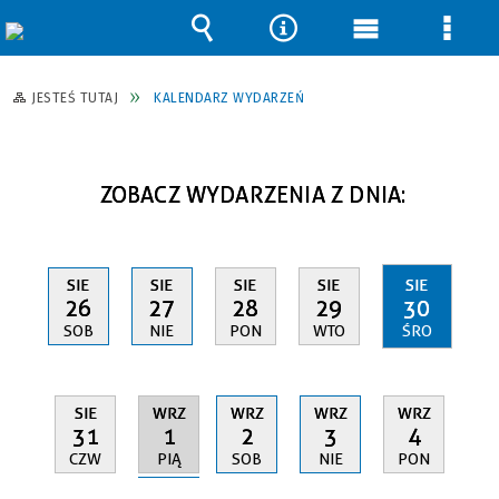
Wyszukiwarka
Narzędzia
Menu
Men
główne
szcz
JESTEŚ TUTAJ
KALENDARZ WYDARZEŃ
ZOBACZ WYDARZENIA Z DNIA:
SIE
SIE
SIE
SIE
SIE
26
27
28
29
30
SOB
NIE
PON
WTO
ŚRO
WRZ
SIE
WRZ
WRZ
WRZ
1
31
2
3
4
PIĄ
CZW
SOB
NIE
PON