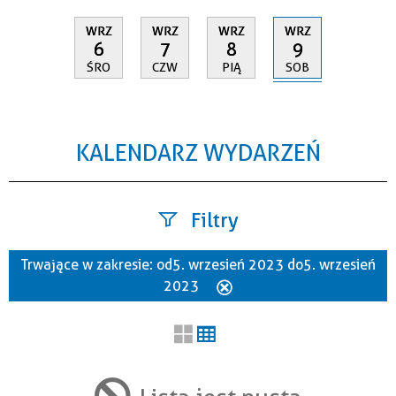
WRZ
WRZ
WRZ
WRZ
9
6
7
8
SOB
ŚRO
CZW
PIĄ
KALENDARZ WYDARZEŃ
Filtry
Trwające w zakresie:
od 5. wrzesień 2023 do 5. wrzesień
Szukana fraza
2023
Usuń
ten
filtr
Kategoria