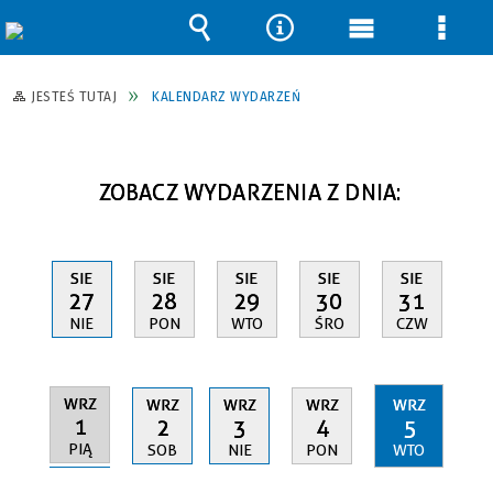
Wyszukiwarka
Narzędzia
Menu
Men
główne
szcz
JESTEŚ TUTAJ
KALENDARZ WYDARZEŃ
ZOBACZ WYDARZENIA Z DNIA:
SIE
SIE
SIE
SIE
SIE
27
28
29
30
31
NIE
PON
WTO
ŚRO
CZW
WRZ
WRZ
WRZ
WRZ
WRZ
1
2
3
4
5
PIĄ
SOB
NIE
PON
WTO