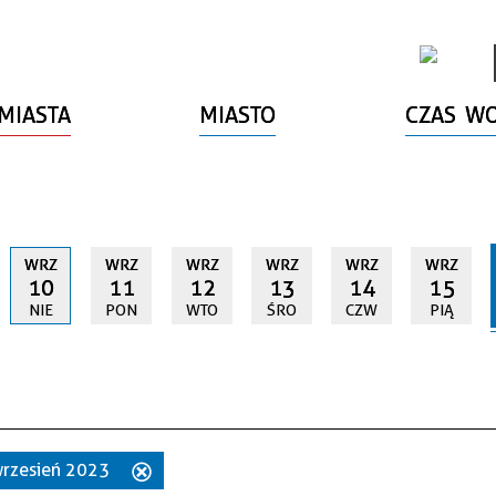
MIASTA
MIASTO
CZAS W
WRZ
WRZ
WRZ
WRZ
WRZ
WRZ
10
11
12
13
14
15
NIE
PON
WTO
ŚRO
CZW
PIĄ
 wrzesień 2023
Usuń