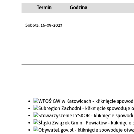
WAŻNE TELEFONY
PRZESTRZENNE
Termin
Godzina
GAZETA SAMORZĄDOWA
Sobota, 16-09-2023
"PSZOW.PL"