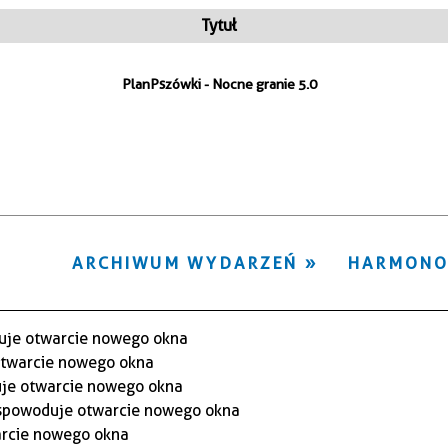
ten
Tytuł
filtr
PlanPszówki - Nocne granie 5.0
ARCHIWUM WYDARZEŃ
HARMON