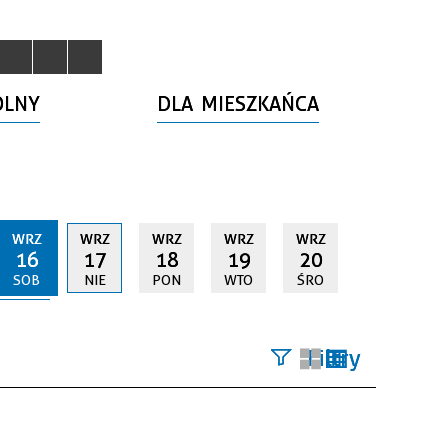
OLNY
DLA MIESZKAŃCA
WRZ
WRZ
WRZ
WRZ
WRZ
16
17
18
19
20
SOB
NIE
PON
WTO
ŚRO
Filtry
Szukana
fraza