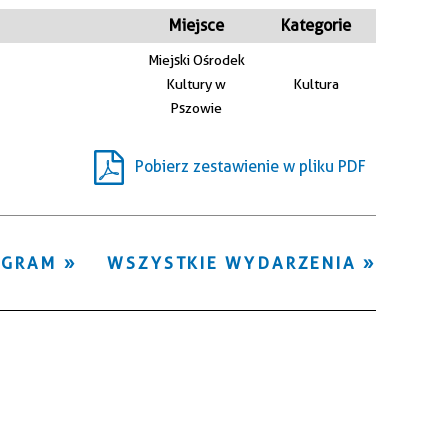
Kategoria
Miejsce
Kategorie
Miejski Ośrodek
Trwające w
Kultury w
Kultura
—
zakresie
Pszowie
Miejsce
Pobierz zestawienie w pliku PDF
Organizator
OGRAM
WSZYSTKIE WYDARZENIA