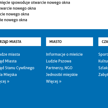
RZĄD MIASTA
MIASTO
CZ
dze miasta
Informacje o mieście
Sport
ąd Miasta
Ludzie Pszowa
Kultu
ąd Stanu Cywilnego
Partnerzy, NGO
Szlak
a Miejska
Jednostki miejskie
Zabyt
cej »
Więcej »