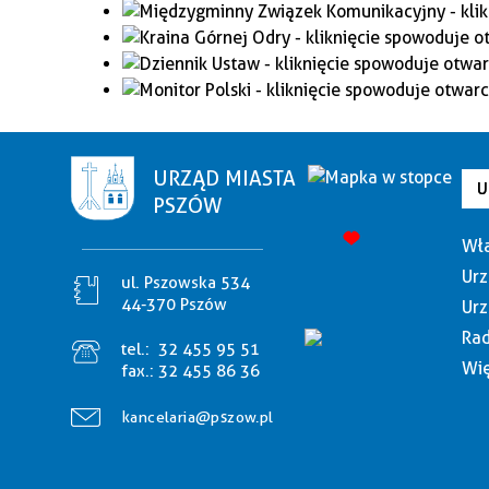
URZĄD MIASTA
U
PSZÓW
Wła
Urz
ul. Pszowska 534
44-370 Pszów
Urz
Rad
tel.:
32 455 95 51
Wię
fax.:
32 455 86 36
kancelaria@pszow.pl