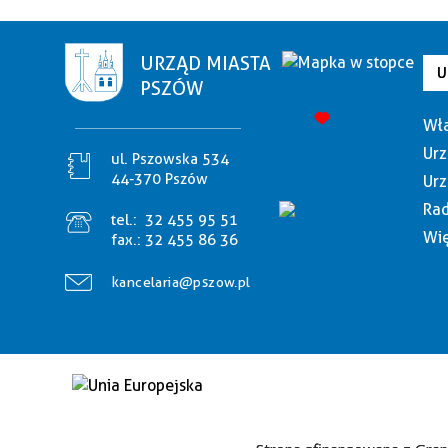
URZĄD MIASTA
U
PSZÓW
Wła
Urz
ul. Pszowska 534
44-370 Pszów
Urz
Rad
tel.:
32 455 95 51
Wię
fax.:
32 455 86 36
kancelaria@pszow.pl