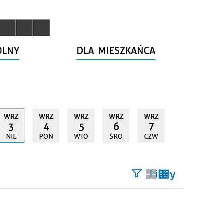
OLNY
DLA MIESZKAŃCA
WRZ
WRZ
WRZ
WRZ
WRZ
3
4
5
6
7
NIE
PON
WTO
ŚRO
CZW
Filtry
Szukana
fraza