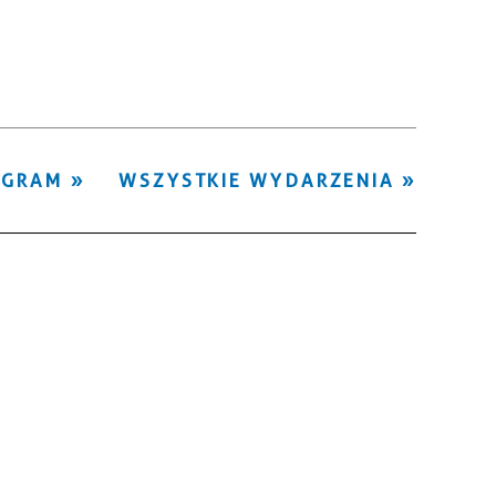
Kategoria
Trwające w
—
zakresie
Miejsce
OGRAM
WSZYSTKIE WYDARZENIA
Organizator