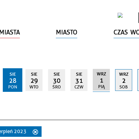
MIASTA
MIASTO
CZAS W
WRZ
SIE
SIE
SIE
SIE
WRZ
1
28
29
30
31
2
PIĄ
PON
WTO
ŚRO
CZW
SOB
sierpień 2023
Usuń