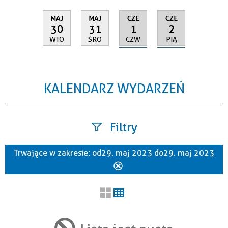
CZE
CZE
MAJ
MAJ
1
2
30
31
CZW
PIĄ
WTO
ŚRO
KALENDARZ WYDARZEŃ
Filtry
Trwające w zakresie:
od 29. maj 2023 do 29. maj 2023
Szukana fraza
Usuń
ten
filtr
Kategoria