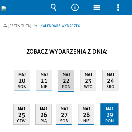
Wyszukiwarka
Narzędzia
Menu
Men
główne
szcz
JESTEŚ TUTAJ
KALENDARZ WYDARZEŃ
ZOBACZ WYDARZENIA Z DNIA:
MAJ
MAJ
MAJ
MAJ
MAJ
22
20
21
23
24
PON
SOB
NIE
WTO
ŚRO
MAJ
MAJ
MAJ
MAJ
MAJ
25
26
27
28
29
CZW
PIĄ
SOB
NIE
PON