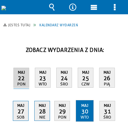
Wyszukiwarka
Narzędzia
Menu
Men
główne
szcz
JESTEŚ TUTAJ
KALENDARZ WYDARZEŃ
ZOBACZ WYDARZENIA Z DNIA:
MAJ
MAJ
MAJ
MAJ
MAJ
22
23
24
25
26
PON
WTO
ŚRO
CZW
PIĄ
MAJ
MAJ
MAJ
MAJ
MAJ
27
28
29
30
31
SOB
NIE
PON
WTO
ŚRO