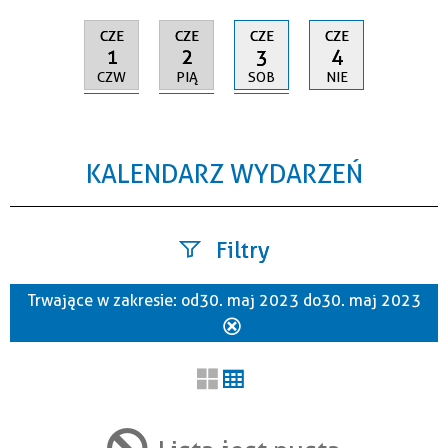
CZE
CZE
CZE
CZE
1
2
3
4
CZW
PIĄ
SOB
NIE
KALENDARZ WYDARZEŃ
Filtry
Trwające w zakresie:
od 30. maj 2023 do 30. maj 2023
Szukana fraza
Usuń
ten
filtr
Kategoria