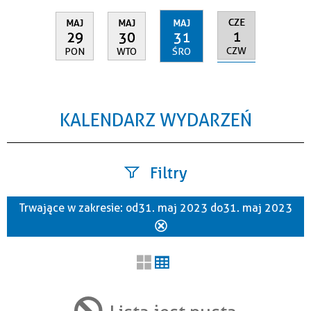
CZE
MAJ
MAJ
MAJ
1
29
30
31
CZW
PON
WTO
ŚRO
KALENDARZ WYDARZEŃ
Filtry
Trwające w zakresie:
od 31. maj 2023 do 31. maj 2023
Szukana fraza
Usuń
ten
filtr
Kategoria