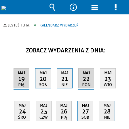
Wyszukiwarka
Narzędzia
Menu
Men
główne
szcz
JESTEŚ TUTAJ
KALENDARZ WYDARZEŃ
ZOBACZ WYDARZENIA Z DNIA:
MAJ
MAJ
MAJ
MAJ
MAJ
19
22
20
21
23
PIĄ
PON
SOB
NIE
WTO
MAJ
MAJ
MAJ
MAJ
MAJ
24
25
26
27
28
ŚRO
CZW
PIĄ
SOB
NIE