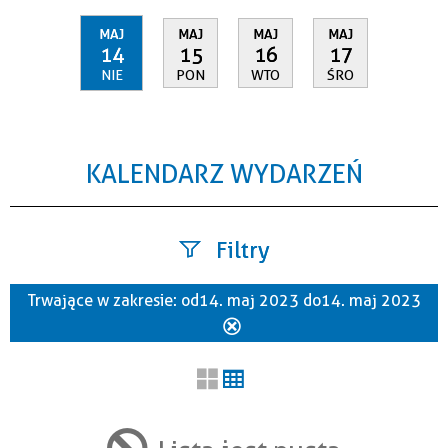
MAJ
MAJ
MAJ
MAJ
14
15
16
17
NIE
PON
WTO
ŚRO
KALENDARZ WYDARZEŃ
Filtry
Trwające w zakresie:
od 14. maj 2023 do 14. maj 2023
Szukana fraza
Usuń
ten
filtr
Kategoria