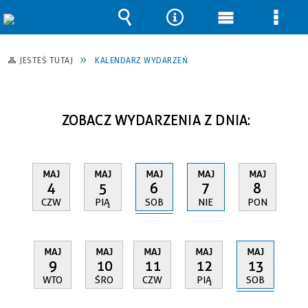
Wyszukiwarka
Narzędzia
Menu
Men
główne
szcz
JESTEŚ TUTAJ
KALENDARZ WYDARZEŃ
ZOBACZ WYDARZENIA Z DNIA:
MAJ
MAJ
MAJ
MAJ
MAJ
6
4
5
7
8
SOB
CZW
PIĄ
NIE
PON
MAJ
MAJ
MAJ
MAJ
MAJ
13
9
10
11
12
SOB
WTO
ŚRO
CZW
PIĄ