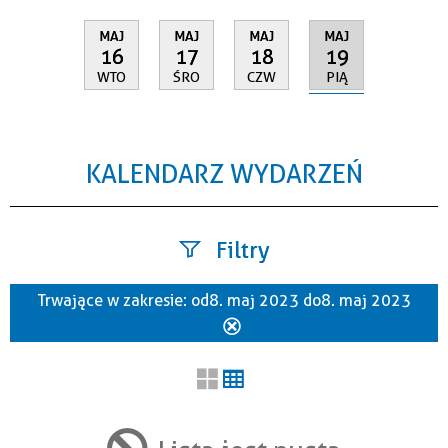
MAJ
MAJ
MAJ
MAJ
19
16
17
18
PIĄ
WTO
ŚRO
CZW
KALENDARZ WYDARZEŃ
Filtry
Trwające w zakresie:
od 8. maj 2023 do 8. maj 2023
Szukana fraza
Usuń
ten
filtr
Kategoria