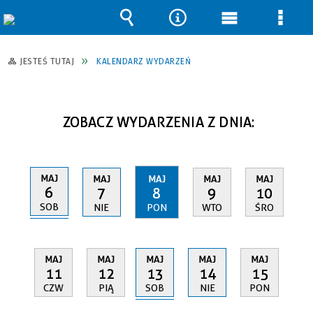
Wyszukiwarka
Narzędzia
Menu
Men
główne
szcz
JESTEŚ TUTAJ
KALENDARZ WYDARZEŃ
ZOBACZ WYDARZENIA Z DNIA:
MAJ
MAJ
MAJ
MAJ
MAJ
6
7
8
9
10
SOB
NIE
PON
WTO
ŚRO
MAJ
MAJ
MAJ
MAJ
MAJ
13
11
12
14
15
SOB
CZW
PIĄ
NIE
PON