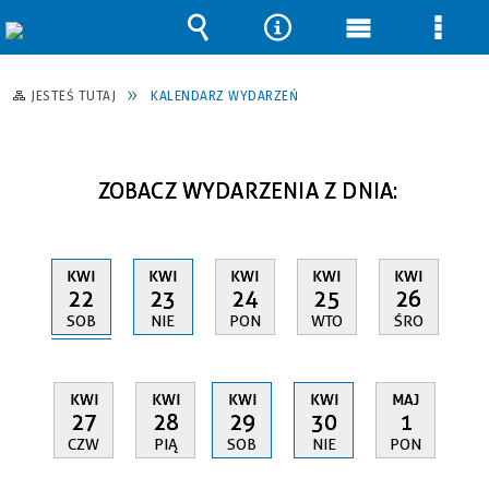
Wyszukiwarka
Narzędzia
Menu
Men
główne
szcz
JESTEŚ TUTAJ
KALENDARZ WYDARZEŃ
ZOBACZ WYDARZENIA Z DNIA:
KWI
KWI
KWI
KWI
KWI
22
23
24
25
26
SOB
NIE
PON
WTO
ŚRO
KWI
KWI
KWI
KWI
MAJ
27
28
29
30
1
CZW
PIĄ
SOB
NIE
PON