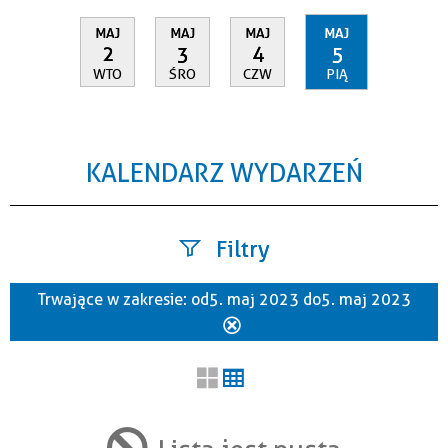
MAJ
MAJ
MAJ
MAJ
2
3
4
5
WTO
ŚRO
CZW
PIĄ
KALENDARZ WYDARZEŃ
Filtry
Trwające w zakresie:
od 5. maj 2023 do 5. maj 2023
Szukana fraza
Usuń
ten
filtr
Kategoria