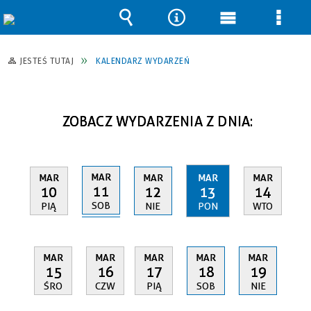
Wyszukiwarka
Narzędzia
Menu
Men
główne
szcz
JESTEŚ TUTAJ
KALENDARZ WYDARZEŃ
ZOBACZ WYDARZENIA Z DNIA:
MAR
MAR
MAR
MAR
MAR
11
10
12
13
14
SOB
PIĄ
NIE
PON
WTO
MAR
MAR
MAR
MAR
MAR
15
16
17
18
19
ŚRO
CZW
PIĄ
SOB
NIE