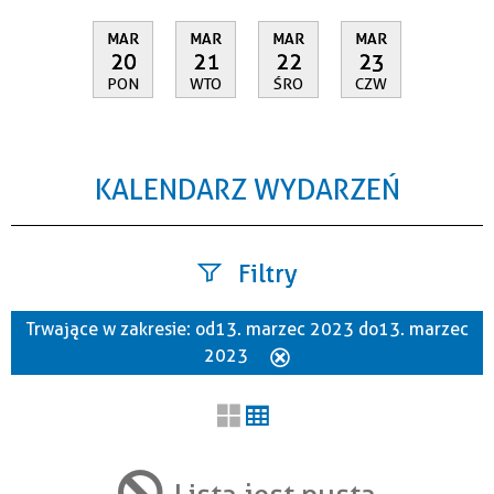
MAR
MAR
MAR
MAR
20
21
22
23
PON
WTO
ŚRO
CZW
KALENDARZ WYDARZEŃ
Filtry
Trwające w zakresie:
od 13. marzec 2023 do 13. marzec
Szukana fraza
2023
Usuń
ten
filtr
Kategoria
Lista jest pusta