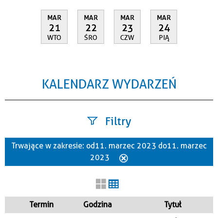
MAR
MAR
MAR
MAR
21
22
23
24
WTO
ŚRO
CZW
PIĄ
KALENDARZ WYDARZEŃ
Filtry
Trwające w zakresie:
od 11. marzec 2023 do 11. marzec
Szukana fraza
2023
Usuń
ten
filtr
Kategoria
Termin
Godzina
Tytuł