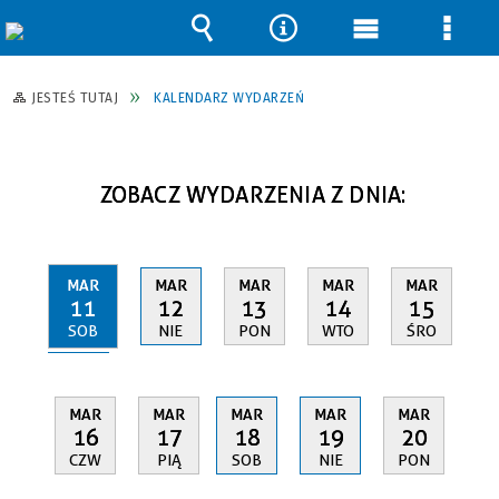
Wyszukiwarka
Narzędzia
Menu
Men
główne
szcz
JESTEŚ TUTAJ
KALENDARZ WYDARZEŃ
ZOBACZ WYDARZENIA Z DNIA:
MAR
MAR
MAR
MAR
MAR
11
12
13
14
15
SOB
NIE
PON
WTO
ŚRO
MAR
MAR
MAR
MAR
MAR
16
17
18
19
20
CZW
PIĄ
SOB
NIE
PON