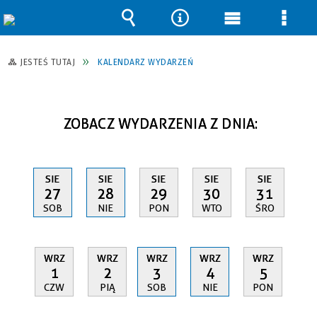
Wyszukiwarka
Narzędzia
Menu
Men
główne
szcz
JESTEŚ TUTAJ
KALENDARZ WYDARZEŃ
ZOBACZ WYDARZENIA Z DNIA:
SIE
SIE
SIE
SIE
SIE
27
28
29
30
31
SOB
NIE
PON
WTO
ŚRO
WRZ
WRZ
WRZ
WRZ
WRZ
1
2
3
4
5
CZW
PIĄ
SOB
NIE
PON