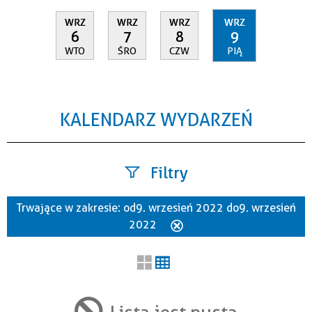
WRZ
WRZ
WRZ
WRZ
6
7
8
9
WTO
ŚRO
CZW
PIĄ
KALENDARZ WYDARZEŃ
Filtry
Trwające w zakresie:
od 9. wrzesień 2022 do 9. wrzesień
Szukana fraza
2022
Usuń
ten
filtr
Kategoria
Lista jest pusta