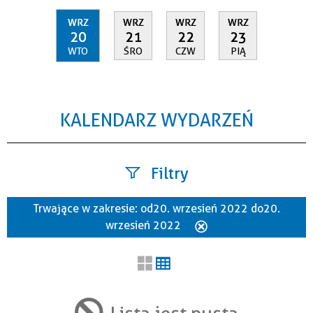
WRZ
WRZ
WRZ
WRZ
20
21
22
23
WTO
ŚRO
CZW
PIĄ
KALENDARZ WYDARZEŃ
Filtry
Trwające w zakresie:
od 20. wrzesień 2022 do 20.
Szukana fraza
wrzesień 2022
Usuń
ten
filtr
Kategoria
Lista jest pusta