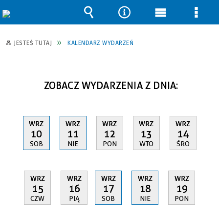
Wyszukiwarka
Narzędzia
Menu
Men
główne
szcz
JESTEŚ TUTAJ
KALENDARZ WYDARZEŃ
ZOBACZ WYDARZENIA Z DNIA:
WRZ
WRZ
WRZ
WRZ
WRZ
10
11
12
13
14
SOB
NIE
PON
WTO
ŚRO
WRZ
WRZ
WRZ
WRZ
WRZ
15
16
17
18
19
CZW
PIĄ
SOB
NIE
PON