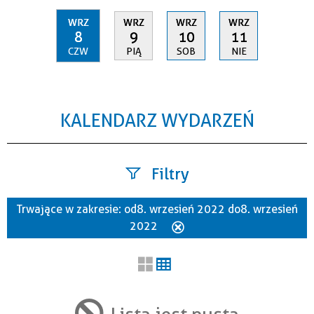
WRZ
WRZ
WRZ
WRZ
8
9
10
11
CZW
PIĄ
SOB
NIE
KALENDARZ WYDARZEŃ
Filtry
Trwające w zakresie:
od 8. wrzesień 2022 do 8. wrzesień
Szukana fraza
2022
Usuń
ten
filtr
Kategoria
Lista jest pusta