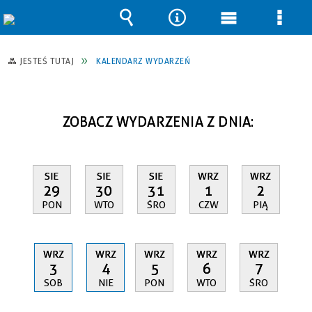
Wyszukiwarka
Narzędzia
Menu
Men
główne
szcz
JESTEŚ TUTAJ
KALENDARZ WYDARZEŃ
ZOBACZ WYDARZENIA Z DNIA:
SIE
SIE
SIE
WRZ
WRZ
29
30
31
1
2
PON
WTO
ŚRO
CZW
PIĄ
WRZ
WRZ
WRZ
WRZ
WRZ
3
4
5
6
7
SOB
NIE
PON
WTO
ŚRO