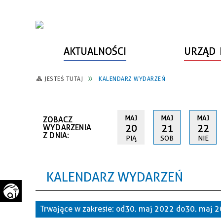
AKTUALNOŚCI
URZĄD 
JESTEŚ TUTAJ
KALENDARZ WYDARZEŃ
WŁADZE MIASTA
INFORMACJE O MIEŚCIE
SPORT
ZAŁATW SPRAWĘ
URZĄD MIASTA
LUDZIE PSZOWA
KULTURA
ZDROWIE
MAJ
MAJ
MAJ
ZOBACZ
URZĄD STANU CYWILNEGO
PARTNERZY, NGO
SZLAKI TURYSTYCZNE
BEZPIECZEŃSTWO
20
21
22
WYDARZENIA
Z DNIA:
PIĄ
SOB
NIE
RADA MIEJSKA
JEDNOSTKI MIEJSKIE
ZABYTKI
ZWIERZĘTA W GMINIE
BUDŻET MIASTA
EDUKACJA
POMIAR SATYSFAKCJI KLIENTA
KALENDARZ WYDARZEŃ
STRATEGIE, PLANY, PROGRAMY
INWESTYCJE MIEJSKIE
INFORMATOR
FUNDUSZE ZEWNĘTRZNE
POWIATOWY LIDER
KOMUNIKACJA I TRANSPORT
Trwające w zakresie:
od 30. maj 2022 do 30. maj 
PRZEDSIĘBIORCZOŚCI
ZAGOSPODAROWANIE