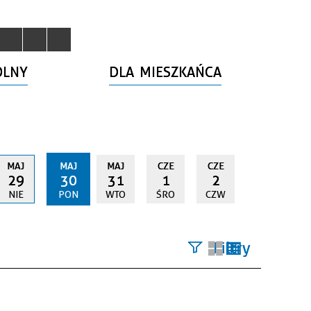
OLNY
DLA MIESZKAŃCA
MAJ
MAJ
MAJ
CZE
CZE
29
30
31
1
2
NIE
PON
WTO
ŚRO
CZW
Filtry
Szukana
fraza