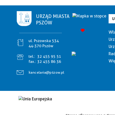
URZĄD MIASTA
U
PSZÓW
Wła
Urz
ul. Pszowska 534
44-370 Pszów
Urz
Rad
tel.:
32 455 95 51
Wię
fax.:
32 455 86 36
kancelaria@pszow.pl