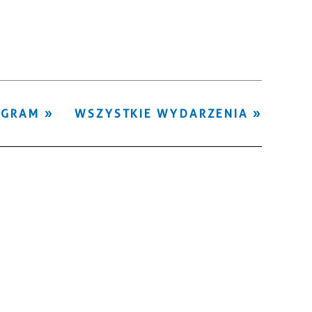
Kategoria
Trwające w
—
zakresie
Miejsce
OGRAM
WSZYSTKIE WYDARZENIA
Organizator