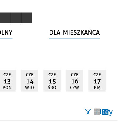
OLNY
DLA MIESZKAŃCA
CZE
CZE
CZE
CZE
CZE
13
14
15
16
17
PON
WTO
ŚRO
CZW
PIĄ
Filtry
Szukana
fraza