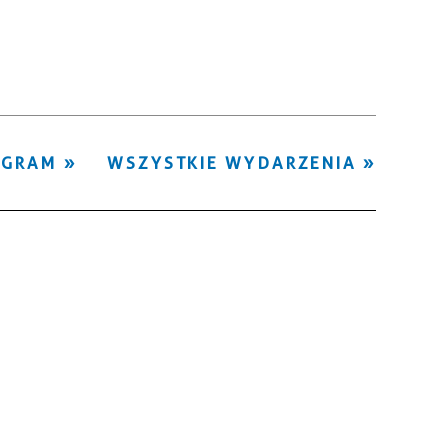
Kategoria
Trwające w
—
zakresie
Miejsce
OGRAM
WSZYSTKIE WYDARZENIA
Organizator