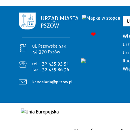
URZĄD MIASTA
U
PSZÓW
Wła
Urz
ul. Pszowska 534
44-370 Pszów
Urz
Rad
tel.:
32 455 95 51
Wię
fax.:
32 455 86 36
kancelaria@pszow.pl