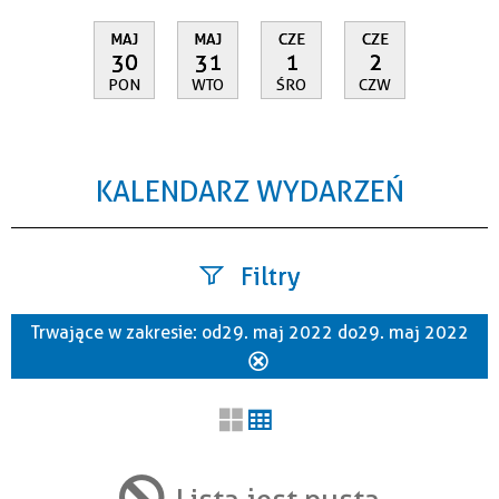
MAJ
MAJ
CZE
CZE
30
31
1
2
PON
WTO
ŚRO
CZW
KALENDARZ WYDARZEŃ
Filtry
Trwające w zakresie:
od 29. maj 2022 do 29. maj 2022
Szukana fraza
Usuń
ten
filtr
Kategoria
Lista jest pusta