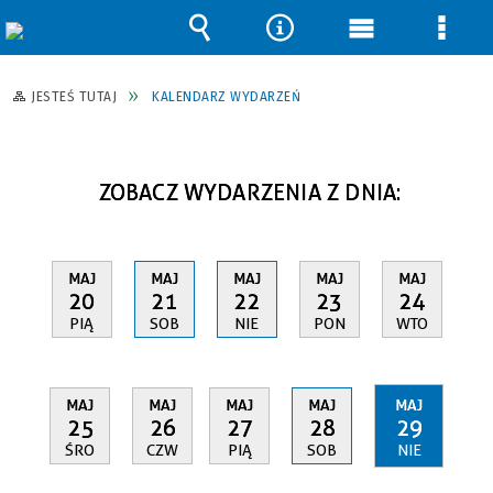
Wyszukiwarka
Narzędzia
Menu
Men
główne
szcz
JESTEŚ TUTAJ
KALENDARZ WYDARZEŃ
ZOBACZ WYDARZENIA Z DNIA:
MAJ
MAJ
MAJ
MAJ
MAJ
20
21
22
23
24
PIĄ
SOB
NIE
PON
WTO
MAJ
MAJ
MAJ
MAJ
MAJ
25
26
27
28
29
ŚRO
CZW
PIĄ
SOB
NIE