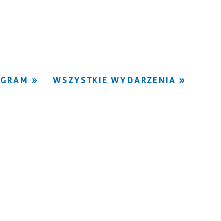
Kategoria
Trwające w
—
zakresie
Miejsce
OGRAM
WSZYSTKIE WYDARZENIA
Organizator