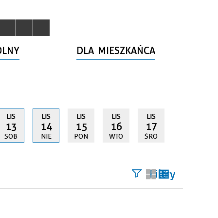
OLNY
DLA MIESZKAŃCA
LIS
LIS
LIS
LIS
LIS
13
14
15
16
17
SOB
NIE
PON
WTO
ŚRO
Filtry
Szukana
fraza