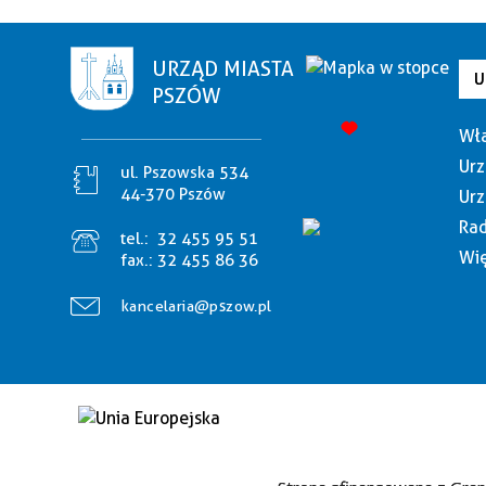
URZĄD MIASTA
U
PSZÓW
Wła
Urz
ul. Pszowska 534
44-370 Pszów
Urz
Rad
tel.:
32 455 95 51
Wię
fax.:
32 455 86 36
kancelaria@pszow.pl