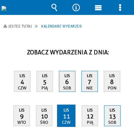
Wyszukiwarka
Narzędzia
Menu
Men
główne
szcz
JESTEŚ TUTAJ
KALENDARZ WYDARZEŃ
ZOBACZ WYDARZENIA Z DNIA:
LIS
LIS
LIS
LIS
LIS
4
5
6
7
8
CZW
PIĄ
SOB
NIE
PON
LIS
LIS
LIS
LIS
LIS
9
10
11
12
13
WTO
ŚRO
CZW
PIĄ
SOB