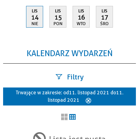
LIS
LIS
LIS
LIS
14
15
16
17
NIE
PON
WTO
ŚRO
KALENDARZ WYDARZEŃ
Filtry
Trwające w zakresie:
od 11. listopad 2021 do 11.
Szukana fraza
listopad 2021
Usuń
ten
filtr
Kategoria
Lista jest pusta