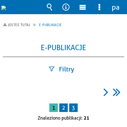
pane
Wyszukiwarka
Narzędzia
Menu
Menu
główne
szczegół
JESTEŚ TUTAJ
E-PUBLIKACJE
E-PUBLIKACJE
Filtry
Szukana
fraza
1
2
3
Kategoria
Znaleziono publikacji:
21