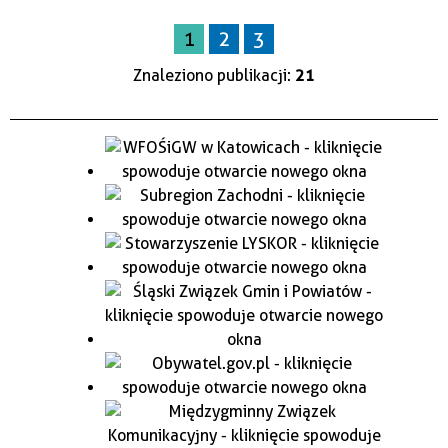
1
2
3
Znaleziono publikacji:
21