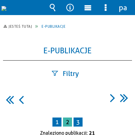
pane
Wyszukiwarka
Narzędzia
Menu
Menu
główne
szczegół
JESTEŚ TUTAJ
E-PUBLIKACJE
E-PUBLIKACJE
Filtry
Szukana
fraza
1
2
3
Kategoria
Znaleziono publikacji:
21