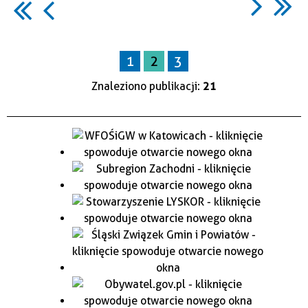
1
2
3
Znaleziono publikacji:
21