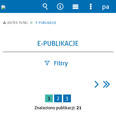
pane
Wyszukiwarka
Narzędzia
Menu
Menu
główne
szczegół
JESTEŚ TUTAJ
E-PUBLIKACJE
E-PUBLIKACJE
Filtry
Szukana
fraza
1
2
3
Kategoria
Znaleziono publikacji:
21