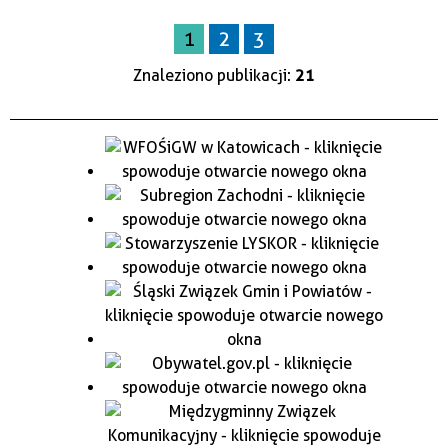
1
2
3
Znaleziono publikacji:
21