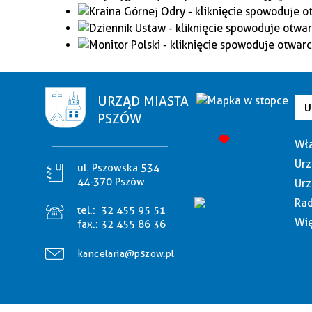
URZĄD MIASTA
U
PSZÓW
Wła
Urz
ul. Pszowska 534
44-370 Pszów
Urz
Rad
tel.:
32 455 95 51
Wię
fax.:
32 455 86 36
kancelaria@pszow.pl