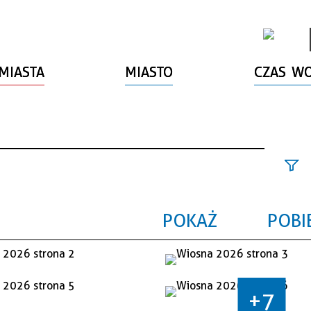
MIASTA
MIASTO
CZAS W
Szuk
fraz
POKAŻ
POBI
Kate
Data
+7
wyda