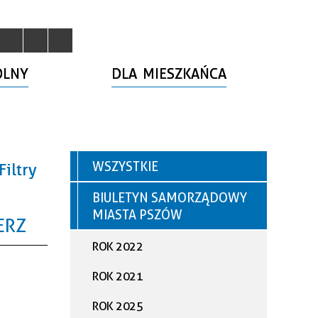
OLNY
DLA MIESZKAŃCA
WSZYSTKIE
Filtry
BIULETYN SAMORZĄDOWY
ana
MIASTA PSZÓW
a
ERZ
goria
ROK 2022
ROK 2021
—
nia
ROK 2025