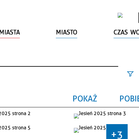
MIASTA
MIASTO
CZAS W
Szuk
fraz
POKAŻ
POBI
Kate
Data
+3
wyda