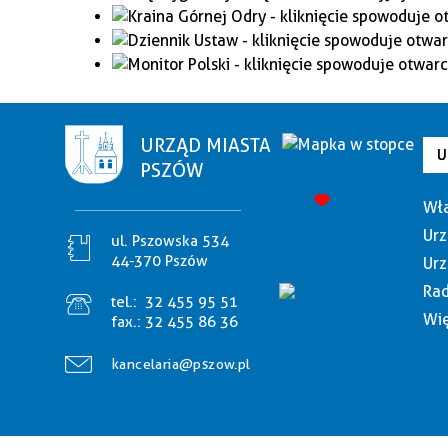
URZĄD MIASTA
U
PSZÓW
Wła
Urz
ul. Pszowska 534
44-370 Pszów
Urz
Rad
tel.:
32 455 95 51
Wię
fax.:
32 455 86 36
kancelaria@pszow.pl