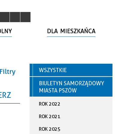
OLNY
DLA MIESZKAŃCA
WSZYSTKIE
Filtry
BIULETYN SAMORZĄDOWY
ana
MIASTA PSZÓW
a
ERZ
goria
ROK 2022
ROK 2021
—
nia
ROK 2025