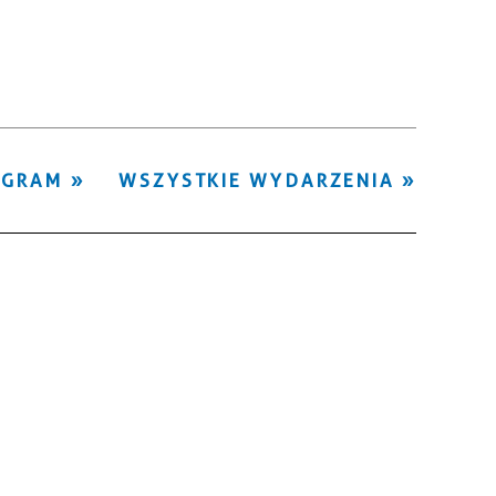
Kategoria
Trwające w
—
zakresie
Miejsce
OGRAM
WSZYSTKIE WYDARZENIA
Organizator