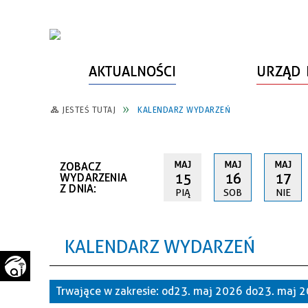
AKTUALNOŚCI
URZĄD 
JESTEŚ TUTAJ
KALENDARZ WYDARZEŃ
WŁADZE MIASTA
INFORMACJE O MIEŚCIE
SPORT
ZAŁATW SPRAWĘ
URZĄD MIASTA
LUDZIE PSZOWA
KULTURA
ZDROWIE
MAJ
MAJ
MAJ
ZOBACZ
URZĄD STANU CYWILNEGO
PARTNERZY, NGO
SZLAKI TURYSTYCZNE
BEZPIECZEŃSTWO
15
16
17
WYDARZENIA
Z DNIA:
PIĄ
SOB
NIE
RADA MIEJSKA
JEDNOSTKI MIEJSKIE
ZABYTKI
ZWIERZĘTA W GMINIE
BUDŻET MIASTA
EDUKACJA
POMIAR SATYSFAKCJI KLIENTA
KALENDARZ WYDARZEŃ
STRATEGIE, PLANY, PROGRAMY
INWESTYCJE MIEJSKIE
INFORMATOR
FUNDUSZE ZEWNĘTRZNE
POWIATOWY LIDER
KOMUNIKACJA I TRANSPORT
Trwające w zakresie:
od 23. maj 2026 do 23. maj 
PRZEDSIĘBIORCZOŚCI
ZAGOSPODAROWANIE