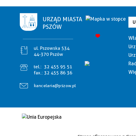
URZĄD MIASTA
U
PSZÓW
Wła
Urz
ul. Pszowska 534
44-370 Pszów
Urz
Rad
tel.:
32 455 95 51
Wię
fax.:
32 455 86 36
kancelaria@pszow.pl