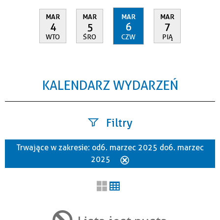
MAR
MAR
MAR
MAR
4
5
6
7
WTO
ŚRO
CZW
PIĄ
KALENDARZ WYDARZEŃ
Filtry
Trwające w zakresie:
od 6. marzec 2025 do 6. marzec
Szukana fraza
2025
Usuń
ten
filtr
Kategoria