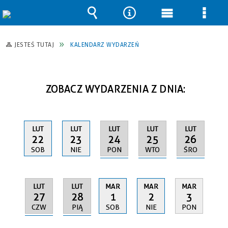
Wyszukiwarka
Narzędzia
Menu
Men
główne
szcz
JESTEŚ TUTAJ
KALENDARZ WYDARZEŃ
ZOBACZ WYDARZENIA Z DNIA:
LUT
LUT
LUT
LUT
LUT
24
25
26
22
23
PON
WTO
ŚRO
SOB
NIE
LUT
LUT
MAR
MAR
MAR
27
28
1
2
3
CZW
PIĄ
SOB
NIE
PON