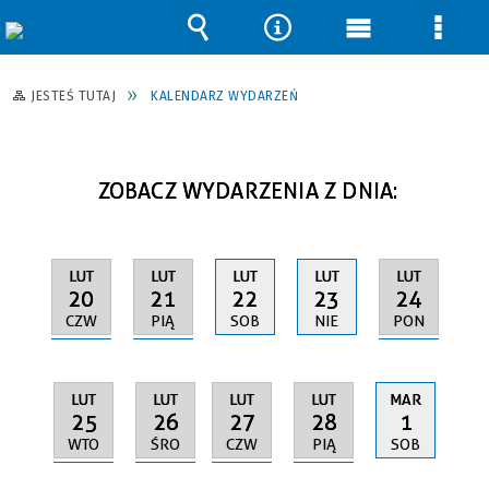
Wyszukiwarka
Narzędzia
Menu
Men
główne
szcz
JESTEŚ TUTAJ
KALENDARZ WYDARZEŃ
ZOBACZ WYDARZENIA Z DNIA:
LUT
LUT
LUT
LUT
LUT
20
21
24
22
23
CZW
PIĄ
PON
SOB
NIE
LUT
LUT
LUT
LUT
MAR
25
26
27
28
1
WTO
ŚRO
CZW
PIĄ
SOB