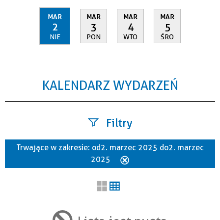
MAR
MAR
MAR
MAR
2
3
4
5
NIE
PON
WTO
ŚRO
KALENDARZ WYDARZEŃ
Filtry
Trwające w zakresie:
od 2. marzec 2025 do 2. marzec
Szukana fraza
2025
Usuń
ten
filtr
Kategoria