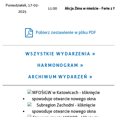
Trwające w zakresie
Poniedziałek, 17-02-
11:00
Akcja Zima w mieście - Ferie z 
2025
—
Miejsce
Pobierz zestawienie w pliku PDF
Organizator
WSZYSTKIE WYDARZENIA
HARMONOGRAM
ARCHIWUM WYDARZEŃ