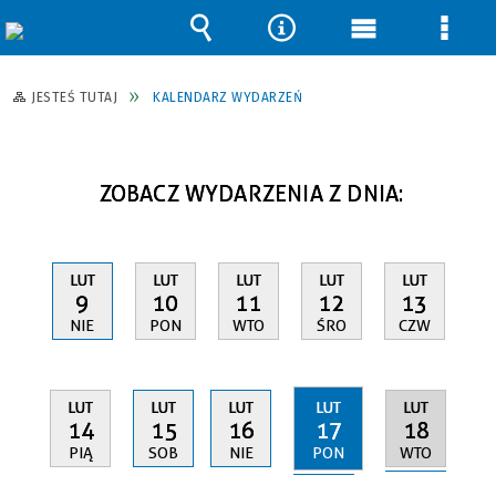
Wyszukiwarka
Narzędzia
Menu
Men
główne
szcz
JESTEŚ TUTAJ
KALENDARZ WYDARZEŃ
ZOBACZ WYDARZENIA Z DNIA:
LUT
LUT
LUT
LUT
LUT
9
10
11
12
13
NIE
PON
WTO
ŚRO
CZW
LUT
LUT
LUT
LUT
LUT
17
18
14
15
16
PON
WTO
PIĄ
SOB
NIE