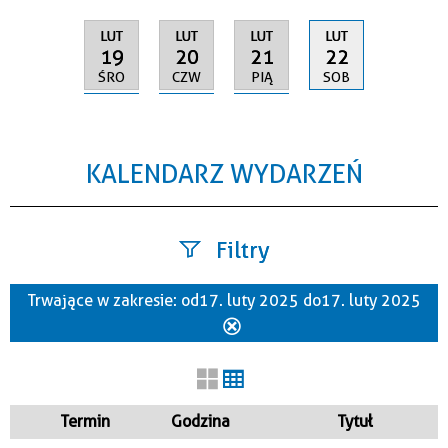
LUT
LUT
LUT
LUT
19
20
21
22
ŚRO
CZW
PIĄ
SOB
KALENDARZ WYDARZEŃ
Filtry
Trwające w zakresie:
od 17. luty 2025 do 17. luty 2025
Szukana fraza
Usuń
ten
filtr
Kategoria
Termin
Godzina
Tytuł