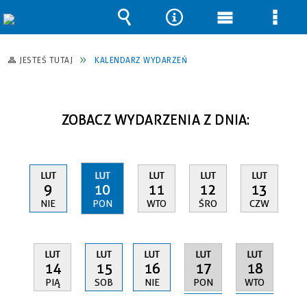
Wyszukiwarka
Narzędzia
Menu
Men
główne
szcz
JESTEŚ TUTAJ
KALENDARZ WYDARZEŃ
ZOBACZ WYDARZENIA Z DNIA:
LUT
LUT
LUT
LUT
LUT
9
10
11
12
13
NIE
PON
WTO
ŚRO
CZW
LUT
LUT
LUT
LUT
LUT
17
18
14
15
16
PON
WTO
PIĄ
SOB
NIE