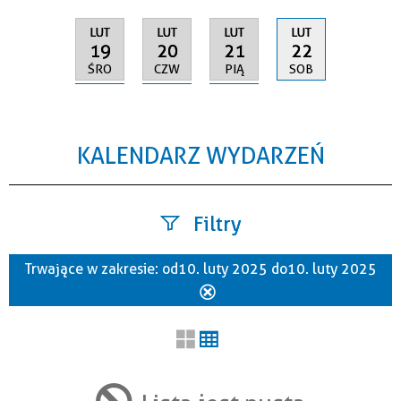
LUT
LUT
LUT
LUT
19
20
21
22
ŚRO
CZW
PIĄ
SOB
KALENDARZ WYDARZEŃ
Filtry
Trwające w zakresie:
od 10. luty 2025 do 10. luty 2025
Szukana fraza
Usuń
ten
filtr
Kategoria