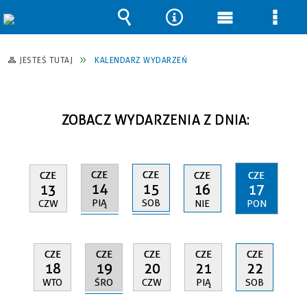
Wyszukiwarka
Narzędzia
Menu
Men
główne
szcz
JESTEŚ TUTAJ
KALENDARZ WYDARZEŃ
ZOBACZ WYDARZENIA Z DNIA:
CZE
CZE
CZE
CZE
CZE
14
15
13
16
17
PIĄ
SOB
CZW
NIE
PON
CZE
CZE
CZE
CZE
CZE
19
18
20
21
22
ŚRO
WTO
CZW
PIĄ
SOB