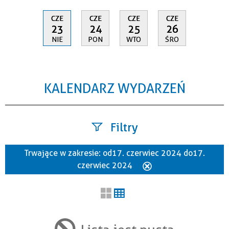
CZE
CZE
CZE
CZE
23
24
25
26
NIE
PON
WTO
ŚRO
KALENDARZ WYDARZEŃ
Filtry
Trwające w zakresie:
od 17. czerwiec 2024 do 17.
Szukana fraza
czerwiec 2024
Usuń
ten
filtr
Kategoria