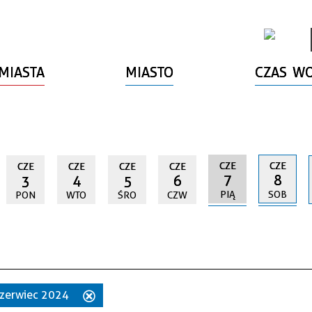
MIASTA
MIASTO
CZAS W
CZE
CZE
CZE
CZE
CZE
CZE
7
8
3
4
5
6
PIĄ
SOB
PON
WTO
ŚRO
CZW
 czerwiec 2024
Usuń