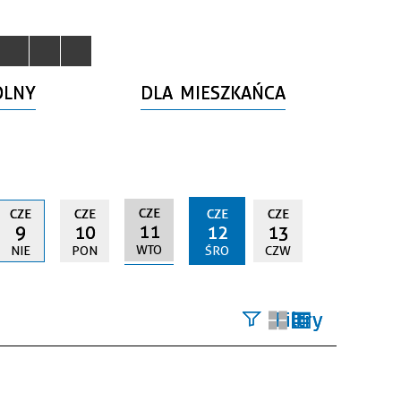
OLNY
DLA MIESZKAŃCA
CZE
CZE
CZE
CZE
CZE
11
9
10
12
13
WTO
NIE
PON
ŚRO
CZW
Filtry
Szukana
fraza