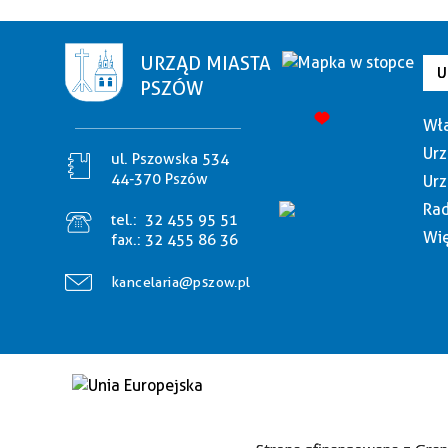
URZĄD MIASTA
U
PSZÓW
Wła
Urz
ul. Pszowska 534
44-370 Pszów
Urz
Rad
tel.:
32 455 95 51
Wię
fax.:
32 455 86 36
kancelaria@pszow.pl