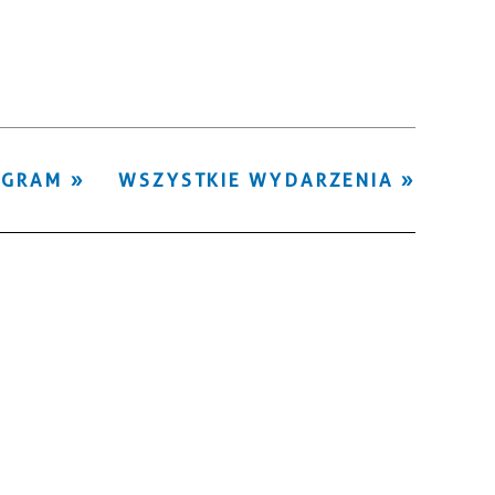
Kategoria
Trwające w
—
zakresie
Miejsce
OGRAM
WSZYSTKIE WYDARZENIA
Organizator