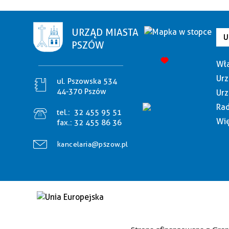
URZĄD MIASTA
U
PSZÓW
Wła
Urz
ul. Pszowska 534
44-370 Pszów
Urz
Rad
tel.:
32 455 95 51
Wię
fax.:
32 455 86 36
kancelaria@pszow.pl