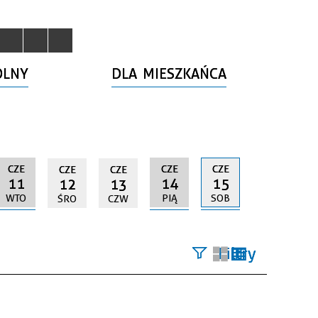
OLNY
DLA MIESZKAŃCA
CZE
CZE
CZE
CZE
CZE
11
14
15
12
13
WTO
PIĄ
SOB
ŚRO
CZW
Filtry
Szukana
fraza