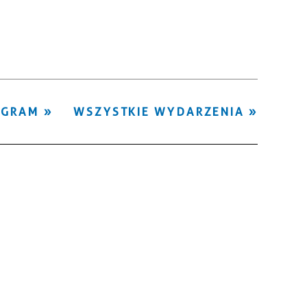
Kategoria
Trwające w
—
zakresie
Miejsce
OGRAM
WSZYSTKIE WYDARZENIA
Organizator