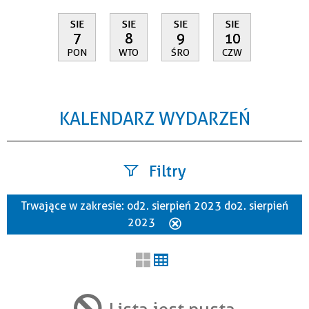
SIE
SIE
SIE
SIE
7
8
9
10
PON
WTO
ŚRO
CZW
KALENDARZ WYDARZEŃ
Filtry
Trwające w zakresie:
od 2. sierpień 2023 do 2. sierpień
Szukana fraza
2023
Usuń
ten
filtr
Kategoria
Lista jest pusta