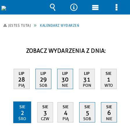
Wyszukiwarka
Narzędzia
Menu
Men
główne
szcz
JESTEŚ TUTAJ
KALENDARZ WYDARZEŃ
ZOBACZ WYDARZENIA Z DNIA:
LIP
LIP
LIP
LIP
SIE
28
29
30
31
1
PIĄ
SOB
NIE
PON
WTO
SIE
SIE
SIE
SIE
SIE
2
3
4
5
6
ŚRO
CZW
PIĄ
SOB
NIE