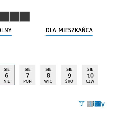
OLNY
DLA MIESZKAŃCA
SIE
SIE
SIE
SIE
SIE
6
7
8
9
10
NIE
PON
WTO
ŚRO
CZW
Filtry
Szukana
fraza