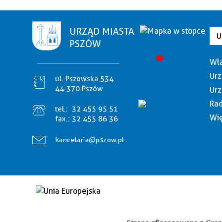
URZĄD MIASTA
U
PSZÓW
Wła
Urz
ul. Pszowska 534
44-370 Pszów
Urz
Rad
tel.:
32 455 95 51
Wię
fax.:
32 455 86 36
kancelaria@pszow.pl