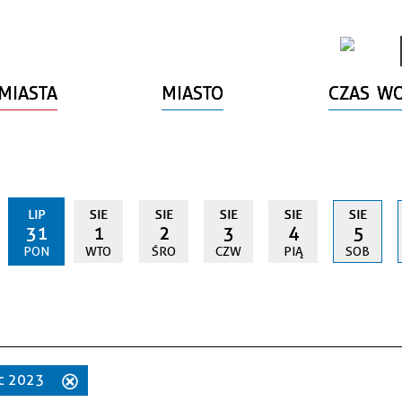
MIASTA
MIASTO
CZAS W
LIP
SIE
SIE
SIE
SIE
SIE
31
1
2
3
4
5
PON
WTO
ŚRO
CZW
PIĄ
SOB
iec 2023
Usuń