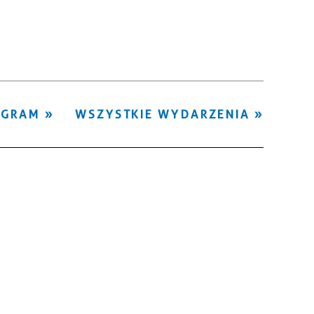
Kategoria
Trwające w
—
zakresie
Miejsce
OGRAM
WSZYSTKIE WYDARZENIA
Organizator