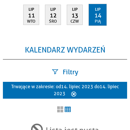
LIP
LIP
LIP
LIP
11
12
13
14
WTO
ŚRO
CZW
PIĄ
KALENDARZ WYDARZEŃ
Filtry
Trwające w zakresie:
od 14. lipiec 2023 do 14. lipiec
Szukana fraza
2023
Usuń
ten
filtr
Kategoria
Lista jest pusta