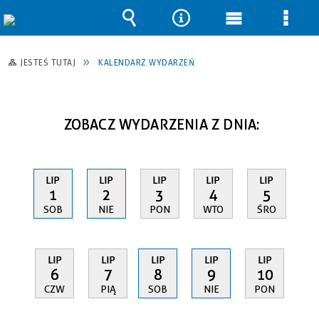
Wyszukiwarka
Narzędzia
Menu
Men
główne
szcz
JESTEŚ TUTAJ
KALENDARZ WYDARZEŃ
ZOBACZ WYDARZENIA Z DNIA:
LIP
LIP
LIP
LIP
LIP
1
2
3
4
5
SOB
NIE
PON
WTO
ŚRO
LIP
LIP
LIP
LIP
LIP
6
7
8
9
10
CZW
PIĄ
SOB
NIE
PON