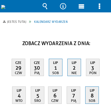
Wyszukiwarka
Narzędzia
Menu
Men
główne
szcz
JESTEŚ TUTAJ
KALENDARZ WYDARZEŃ
ZOBACZ WYDARZENIA Z DNIA:
CZE
CZE
LIP
LIP
LIP
29
30
1
2
3
CZW
PIĄ
SOB
NIE
PON
LIP
LIP
LIP
LIP
LIP
4
5
6
7
8
WTO
ŚRO
CZW
PIĄ
SOB