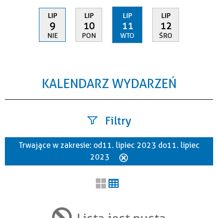
LIP
LIP
LIP
LIP
9
10
11
12
NIE
PON
WTO
ŚRO
KALENDARZ WYDARZEŃ
Filtry
Trwające w zakresie:
od 11. lipiec 2023 do 11. lipiec
Szukana fraza
2023
Usuń
ten
filtr
Kategoria
Lista jest pusta