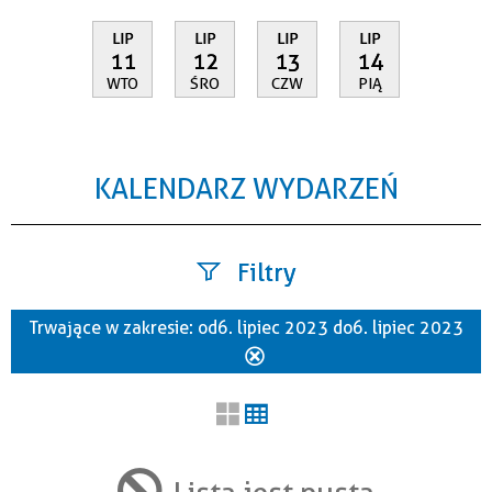
LIP
LIP
LIP
LIP
11
12
13
14
WTO
ŚRO
CZW
PIĄ
KALENDARZ WYDARZEŃ
Filtry
Trwające w zakresie:
od 6. lipiec 2023 do 6. lipiec 2023
Szukana fraza
Usuń
ten
filtr
Kategoria
Lista jest pusta