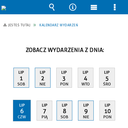
Wyszukiwarka
Narzędzia
Menu
Men
główne
szcz
JESTEŚ TUTAJ
KALENDARZ WYDARZEŃ
ZOBACZ WYDARZENIA Z DNIA:
LIP
LIP
LIP
LIP
LIP
1
2
3
4
5
SOB
NIE
PON
WTO
ŚRO
LIP
LIP
LIP
LIP
LIP
6
7
8
9
10
CZW
PIĄ
SOB
NIE
PON