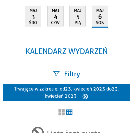
MAJ
MAJ
MAJ
MAJ
6
3
4
5
SOB
ŚRO
CZW
PIĄ
KALENDARZ WYDARZEŃ
Filtry
Trwające w zakresie:
od 23. kwiecień 2023 do 23.
Szukana fraza
kwiecień 2023
Usuń
ten
filtr
Kategoria