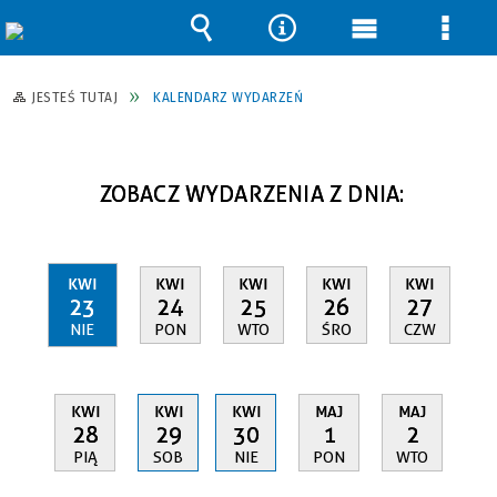
Wyszukiwarka
Narzędzia
Menu
Men
główne
szcz
JESTEŚ TUTAJ
KALENDARZ WYDARZEŃ
ZOBACZ WYDARZENIA Z DNIA:
KWI
KWI
KWI
KWI
KWI
23
24
25
26
27
NIE
PON
WTO
ŚRO
CZW
KWI
KWI
KWI
MAJ
MAJ
28
29
30
1
2
PIĄ
SOB
NIE
PON
WTO