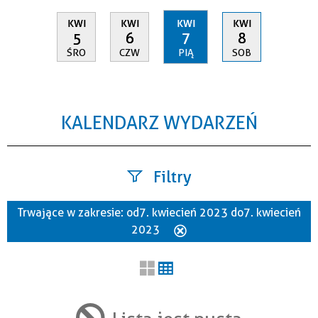
KWI
KWI
KWI
KWI
5
6
7
8
ŚRO
CZW
PIĄ
SOB
KALENDARZ WYDARZEŃ
Filtry
Trwające w zakresie:
od 7. kwiecień 2023 do 7. kwiecień
Szukana fraza
2023
Usuń
ten
filtr
Kategoria