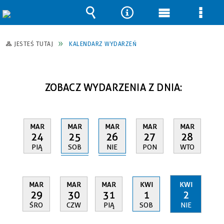
Wyszukiwarka
Narzędzia
Menu
Men
główne
szcz
JESTEŚ TUTAJ
KALENDARZ WYDARZEŃ
ZOBACZ WYDARZENIA Z DNIA:
MAR
MAR
MAR
MAR
MAR
25
26
24
27
28
SOB
NIE
PIĄ
PON
WTO
MAR
MAR
MAR
KWI
KWI
29
30
31
1
2
ŚRO
CZW
PIĄ
SOB
NIE