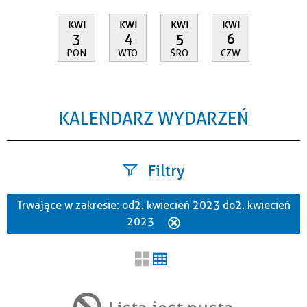
KWI
KWI
KWI
KWI
3
4
5
6
PON
WTO
ŚRO
CZW
KALENDARZ WYDARZEŃ
Filtry
Trwające w zakresie:
od 2. kwiecień 2023 do 2. kwiecień
Szukana fraza
2023
Usuń
ten
filtr
Kategoria