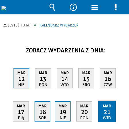
Wyszukiwarka
Narzędzia
Menu
Men
główne
szcz
JESTEŚ TUTAJ
KALENDARZ WYDARZEŃ
ZOBACZ WYDARZENIA Z DNIA:
MAR
MAR
MAR
MAR
MAR
12
13
14
15
16
NIE
PON
WTO
ŚRO
CZW
MAR
MAR
MAR
MAR
MAR
17
18
19
20
21
PIĄ
SOB
NIE
PON
WTO