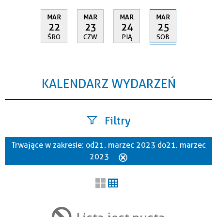
MAR
MAR
MAR
MAR
25
22
23
24
SOB
ŚRO
CZW
PIĄ
KALENDARZ WYDARZEŃ
Filtry
Trwające w zakresie:
od 21. marzec 2023 do 21. marzec
Szukana fraza
2023
Usuń
ten
filtr
Kategoria