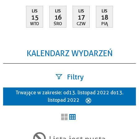
LIS
LIS
LIS
LIS
15
16
17
18
WTO
ŚRO
CZW
PIĄ
KALENDARZ WYDARZEŃ
Filtry
Trwające w zakresie:
od 13. listopad 2022 do 13.
Szukana fraza
listopad 2022
Usuń
ten
filtr
Kategoria
Lista jest pusta