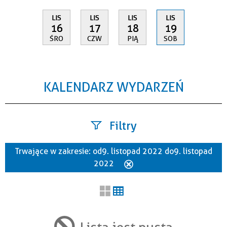
LIS
LIS
LIS
LIS
16
17
18
19
ŚRO
CZW
PIĄ
SOB
KALENDARZ WYDARZEŃ
Filtry
Trwające w zakresie:
od 9. listopad 2022 do 9. listopad
Szukana fraza
2022
Usuń
ten
filtr
Kategoria
Lista jest pusta