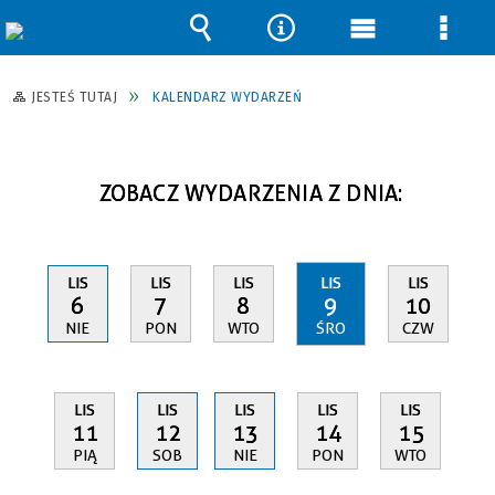
Wyszukiwarka
Narzędzia
Menu
Men
główne
szcz
JESTEŚ TUTAJ
KALENDARZ WYDARZEŃ
ZOBACZ WYDARZENIA Z DNIA:
LIS
LIS
LIS
LIS
LIS
6
7
8
9
10
NIE
PON
WTO
ŚRO
CZW
LIS
LIS
LIS
LIS
LIS
11
12
13
14
15
PIĄ
SOB
NIE
PON
WTO