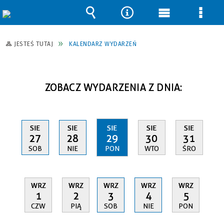
Wyszukiwarka
Narzędzia
Menu
Men
główne
szcz
JESTEŚ TUTAJ
KALENDARZ WYDARZEŃ
ZOBACZ WYDARZENIA Z DNIA:
SIE
SIE
SIE
SIE
SIE
27
28
29
30
31
SOB
NIE
PON
WTO
ŚRO
WRZ
WRZ
WRZ
WRZ
WRZ
1
2
3
4
5
CZW
PIĄ
SOB
NIE
PON