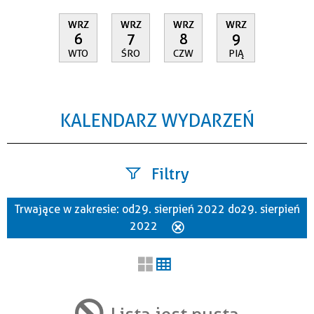
WRZ
WRZ
WRZ
WRZ
6
7
8
9
WTO
ŚRO
CZW
PIĄ
KALENDARZ WYDARZEŃ
Filtry
Trwające w zakresie:
od 29. sierpień 2022 do 29. sierpień
Szukana fraza
2022
Usuń
ten
filtr
Kategoria
Lista jest pusta