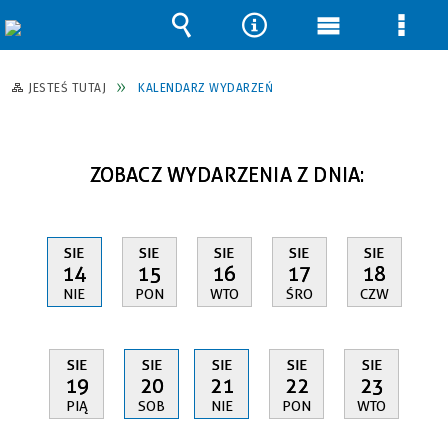
Wyszukiwarka
Narzędzia
Menu
Men
główne
szcz
JESTEŚ TUTAJ
KALENDARZ WYDARZEŃ
ZOBACZ WYDARZENIA Z DNIA:
SIE
SIE
SIE
SIE
SIE
14
15
16
17
18
NIE
PON
WTO
ŚRO
CZW
SIE
SIE
SIE
SIE
SIE
19
20
21
22
23
PIĄ
SOB
NIE
PON
WTO