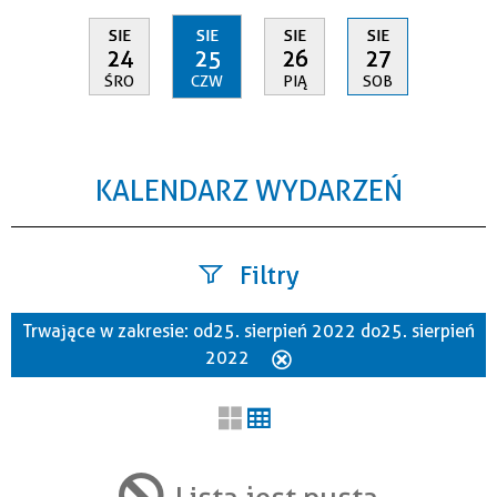
SIE
SIE
SIE
SIE
24
25
26
27
ŚRO
CZW
PIĄ
SOB
KALENDARZ WYDARZEŃ
Filtry
Trwające w zakresie:
od 25. sierpień 2022 do 25. sierpień
Szukana fraza
2022
Usuń
ten
filtr
Kategoria
Lista jest pusta