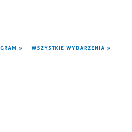
Kategoria
Trwające w
—
zakresie
Miejsce
OGRAM
WSZYSTKIE WYDARZENIA
Organizator