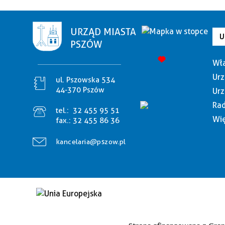
URZĄD MIASTA
U
PSZÓW
Wła
Urz
ul. Pszowska 534
44-370 Pszów
Urz
Rad
tel.:
32 455 95 51
Wię
fax.:
32 455 86 36
kancelaria@pszow.pl