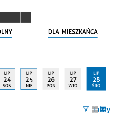
OLNY
DLA MIESZKAŃCA
LIP
LIP
LIP
LIP
LIP
24
25
26
27
28
SOB
NIE
PON
WTO
ŚRO
Filtry
Szukana
fraza