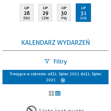
LIP
LIP
LIP
LIP
28
29
30
31
ŚRO
CZW
PIĄ
SOB
KALENDARZ WYDARZEŃ
Filtry
Trwające w zakresie:
od 31. lipiec 2021 do 31. lipiec
Szukana fraza
2021
Usuń
ten
filtr
Kategoria
Lista jest pusta