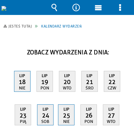
Wyszukiwarka
Narzędzia
Menu
Men
główne
szcz
JESTEŚ TUTAJ
KALENDARZ WYDARZEŃ
ZOBACZ WYDARZENIA Z DNIA:
LIP
LIP
LIP
LIP
LIP
18
19
20
21
22
NIE
PON
WTO
ŚRO
CZW
LIP
LIP
LIP
LIP
LIP
23
24
25
26
27
PIĄ
SOB
NIE
PON
WTO