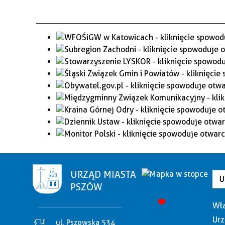
URZĄD MIASTA
U
PSZÓW
Wła
Urz
ul. Pszowska 534