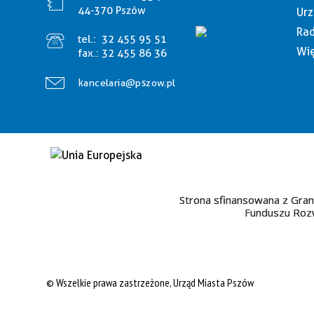
44-370 Pszów
Urz
Rad
tel.:
32 455 95 51
Wię
fax.:
32 455 86 36
kancelaria@pszow.pl
Strona sfinansowana z Gran
Funduszu Rozw
© Wszelkie prawa zastrzeżone, Urząd Miasta Pszów