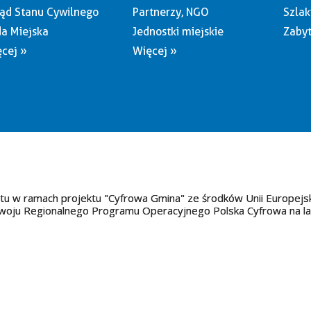
ąd Stanu Cywilnego
Partnerzy, NGO
Szlak
a Miejska
Jednostki miejskie
Zabyt
cej »
Więcej »
tu w ramach projektu "Cyfrowa Gmina" ze środków Unii Europejs
oju Regionalnego Programu Operacyjnego Polska Cyfrowa na l