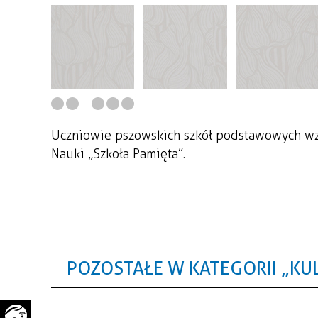
WAŻNE TELEFONY
PRZESTRZENNE
GAZETA SAMORZĄDOWA
"PSZOW.PL"
Uczniowie pszowskich szkół podstawowych wzię
Nauki „Szkoła Pamięta”.
POZOSTAŁE W KATEGORII „KU