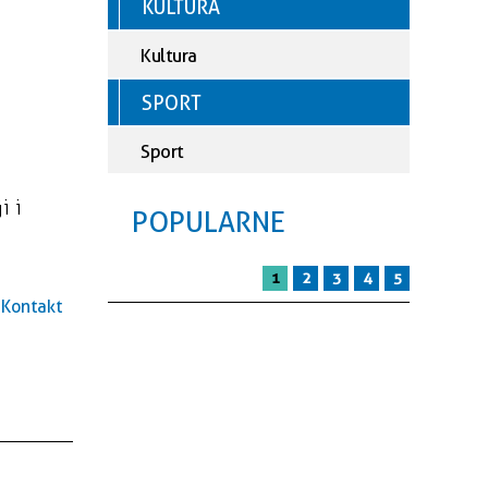
KULTURA
Kultura
SPORT
Sport
i i
POPULARNE
1
2
3
4
5
Kontakt